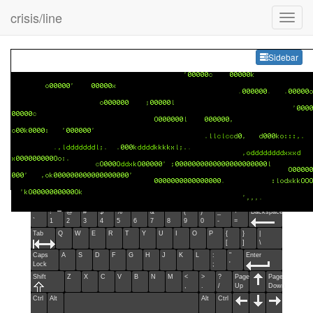
crisis/line
Sideb
Sidebar
Esc
F1
F2
F3
F4
F5
F6
F7
F8
F9
F10
F11
F12
Home
End
Ins
Del
~
!
@
#
$
%
^
&
*
(
)
_
+
Backspace
`
1
2
3
4
5
6
7
8
9
0
-
=
Tab
Q
W
E
R
T
Y
U
I
O
P
{
}
|
[
]
\
Caps
A
S
D
F
G
H
J
K
L
:
"
Enter
Lock
;
'
Shift
Z
X
C
V
B
N
M
<
>
?
Page
Page
,
.
/
Up
Down
Ctrl
Alt
Alt
Ctrl